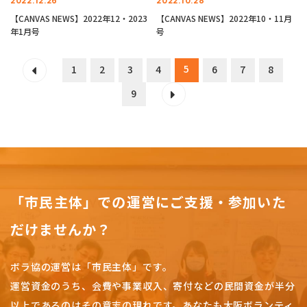
2022.12.26
2022.10.28
【CANVAS NEWS】2022年12・2023
【CANVAS NEWS】2022年10・11月
年1月号
号
5
1
2
3
4
6
7
8
9
「市民主体」での運営にご支援・参加いた
だけませんか？
ボラ協の運営は「市民主体」です。
運営資金のうち、会費や事業収入、
寄付などの民間資金が半分
以上であるのはその意志の現れです。
あなたも大阪ボランティ