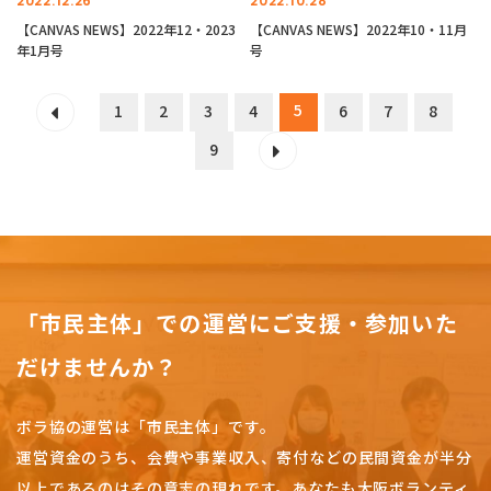
2022.12.26
2022.10.28
【CANVAS NEWS】2022年12・2023
【CANVAS NEWS】2022年10・11月
年1月号
号
5
1
2
3
4
6
7
8
9
「市民主体」での運営にご支援・参加いた
だけませんか？
ボラ協の運営は「市民主体」です。
運営資金のうち、会費や事業収入、
寄付などの民間資金が半分
以上であるのはその意志の現れです。
あなたも大阪ボランティ