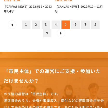
2022.12.26
2022.10.28
【CANVAS NEWS】2022年12・2023
【CANVAS NEWS】2022年10・11月
年1月号
号
5
1
2
3
4
6
7
8
9
「市民主体」での運営にご支援・参加いた
だけませんか？
ボラ協の運営は「市民主体」です。
運営資金のうち、会費や事業収入、
寄付などの民間資金が半分
以上であるのはその意志の現れです。
あなたも大阪ボランティ