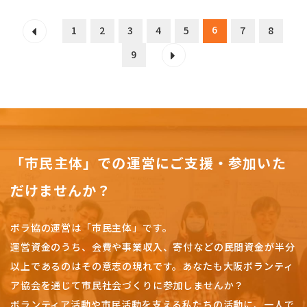
6
1
2
3
4
5
7
8
9
「市民主体」での運営にご支援・参加いた
だけませんか？
ボラ協の運営は「市民主体」です。
運営資金のうち、会費や事業収入、
寄付などの民間資金が半分
以上であるのはその意志の現れです。
あなたも大阪ボランティ
ア協会を通じて市民社会づくりに参加しませんか？
ボランティア活動や市民活動を支える私たちの活動に、一人で