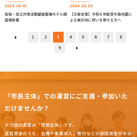
2024.06.01
2024.05.29
孤独・孤立対策活動基盤整備モデル調
【災害支援】令和６年能登半島地震に
査報告書
よる被災地に想いを寄せる方へ
3
1
2
4
5
6
7
8
9
「市民主体」での運営にご支援・参加いた
だけませんか？
ボラ協の運営は「市民主体」です。
運営資金のうち、会費や事業収入、
寄付などの民間資金が半分