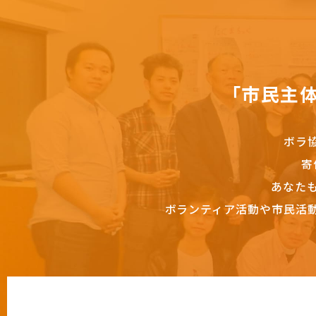
「市民主
ボラ
寄
あなた
ボランティア活動や市民活