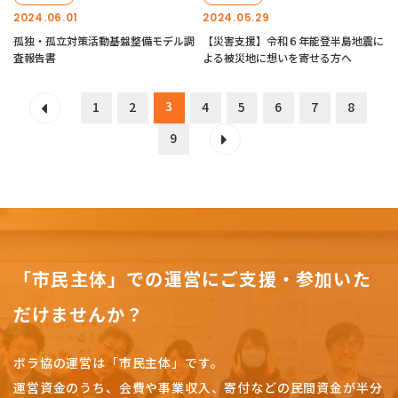
2024.06.01
2024.05.29
孤独・孤立対策活動基盤整備モデル調
【災害支援】令和６年能登半島地震に
査報告書
よる被災地に想いを寄せる方へ
3
1
2
4
5
6
7
8
9
「市民主体」での運営にご支援・参加いた
だけませんか？
ボラ協の運営は「市民主体」です。
運営資金のうち、会費や事業収入、
寄付などの民間資金が半分