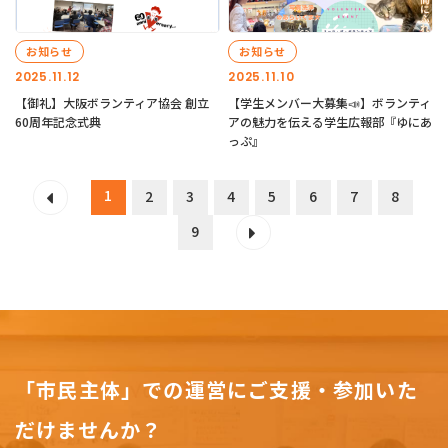
お知らせ
お知らせ
2025.11.12
2025.11.10
【御礼】大阪ボランティア協会 創立
【学生メンバー大募集📣】ボランティ
60周年記念式典
アの魅力を伝える学生広報部『ゆにあ
っぷ』
1
2
3
4
5
6
7
8
9
「市民主体」での運営にご支援・参加いた
だけませんか？