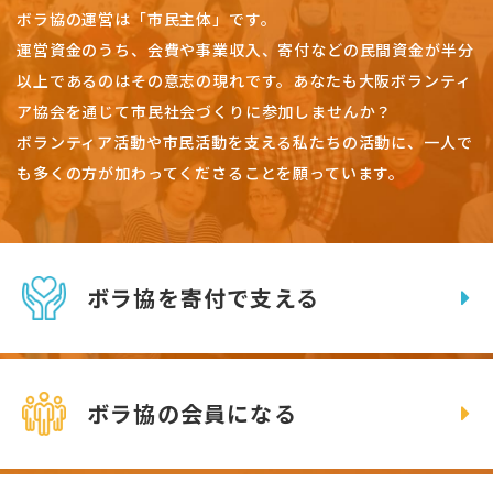
ボラ協の運営は「市民主体」です。
運営資金のうち、会費や事業収入、
寄付などの民間資金が半分
以上であるのはその意志の現れです。
あなたも大阪ボランティ
ア協会を通じて市民社会づくりに参加しませんか？
ボランティア活動や市民活動を支える私たちの活動に、一人で
も多くの方が加わってくださることを願っています。
ボラ協を寄付で支える
ボラ協の会員になる