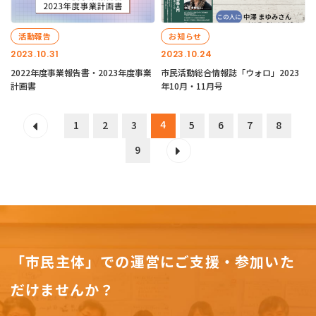
活動報告
お知らせ
2023.10.31
2023.10.24
2022年度事業報告書・2023年度事業
市民活動総合情報誌「ウォロ」2023
計画書
年10月・11月号
4
1
2
3
5
6
7
8
9
「市民主体」での運営にご支援・参加いた
だけませんか？