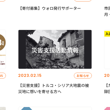
【寄付募集】ウォロ発行サポーター
市
月
2023.02.15
20
WS
お知らせ
【災害支援】トルコ・シリア大地震の被
【
災地に想いを寄せる方へ
録