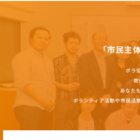
「市民主
ボラ
寄
あなた
ボランティア活動や市民活