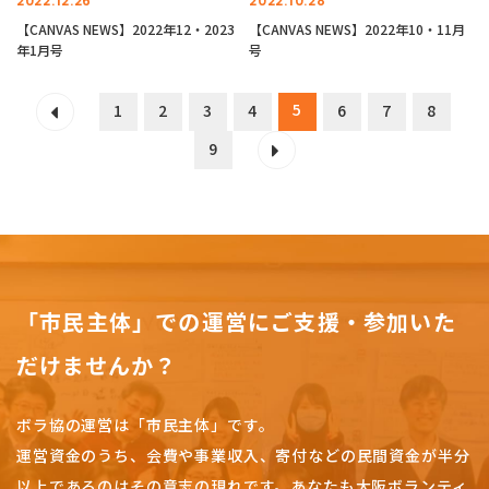
2022.12.26
2022.10.28
【CANVAS NEWS】2022年12・2023
【CANVAS NEWS】2022年10・11月
年1月号
号
5
1
2
3
4
6
7
8
9
「市民主体」での運営にご支援・参加いた
だけませんか？
ボラ協の運営は「市民主体」です。
運営資金のうち、会費や事業収入、
寄付などの民間資金が半分
以上であるのはその意志の現れです。
あなたも大阪ボランティ