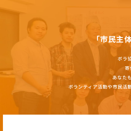
「市民主
ボラ
寄
あなた
ボランティア活動や市民活