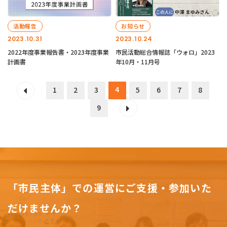
活動報告
お知らせ
2023.10.31
2023.10.24
2022年度事業報告書・2023年度事業
市民活動総合情報誌「ウォロ」2023
計画書
年10月・11月号
4
1
2
3
5
6
7
8
9
「市民主体」での運営にご支援・参加いた
だけませんか？