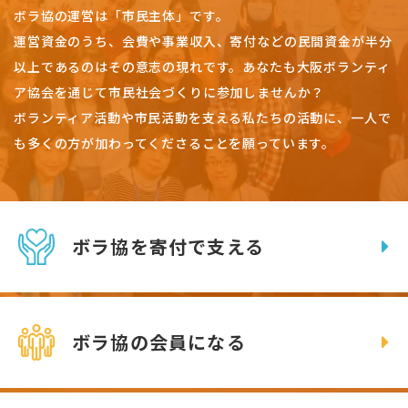
ボラ協の運営は「市民主体」です。
運営資金のうち、会費や事業収入、
寄付などの民間資金が半分
以上であるのはその意志の現れです。
あなたも大阪ボランティ
ア協会を通じて市民社会づくりに参加しませんか？
ボランティア活動や市民活動を支える私たちの活動に、一人で
も多くの方が加わってくださることを願っています。
ボラ協を寄付で支える
ボラ協の会員になる