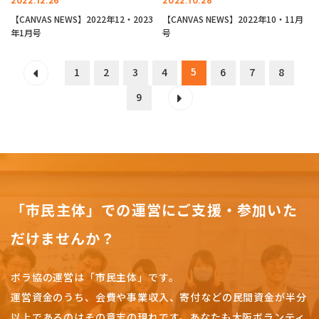
2022.12.26
2022.10.28
【CANVAS NEWS】2022年12・2023
【CANVAS NEWS】2022年10・11月
年1月号
号
5
1
2
3
4
6
7
8
9
「市民主体」での運営にご支援・参加いた
だけませんか？
ボラ協の運営は「市民主体」です。
運営資金のうち、会費や事業収入、
寄付などの民間資金が半分
以上であるのはその意志の現れです。
あなたも大阪ボランティ