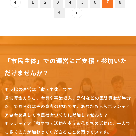
7
1
2
3
4
5
6
8
9
「市民主体」での運営にご支援・参加いた
だけませんか？
ボラ協の運営は「市民主体」です。
運営資金のうち、会費や事業収入、
寄付などの民間資金が半分
以上であるのはその意志の現れです。
あなたも大阪ボランティ
ア協会を通じて市民社会づくりに参加しませんか？
ボランティア活動や市民活動を支える私たちの活動に、一人で
も多くの方が加わってくださることを願っています。