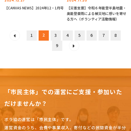
2024.12.27
2024.11.20
【CANVAS NEWS】2024年12・1月号
【災害支援】令和６年能登半島地震・
奥能登豪雨による被災地に想いを寄せ
る方へ（ボランティア活動情報）
2
1
3
4
5
6
7
8
9
「市民主体」での運営にご支援・参加いた
だけませんか？
ボラ協の運営は「市民主体」です。
運営資金のうち、会費や事業収入、
寄付などの民間資金が半分