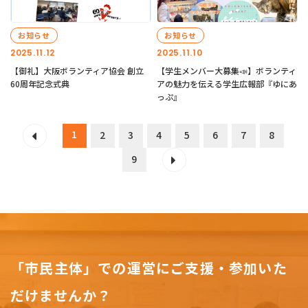
お知らせ
お知らせ
2025.11.12
2025.11.10
【御礼】大阪ボランティア協会 創立
【学生メンバー大募集📣】ボランティ
60周年記念式典
アの魅力を伝える学生広報部『ゆにあ
っぷ』
1
2
3
4
5
6
7
8
9
「市民主体」での運営にご支援・参加いた
だけませんか？