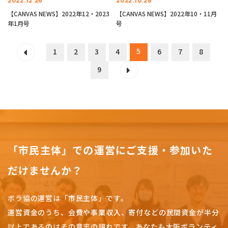
2022.12.26
2022.10.28
【CANVAS NEWS】2022年12・2023
【CANVAS NEWS】2022年10・11月
年1月号
号
5
1
2
3
4
6
7
8
9
「市民主体」での運営にご支援・参加いた
だけませんか？
ボラ協の運営は「市民主体」です。
運営資金のうち、会費や事業収入、
寄付などの民間資金が半分
以上であるのはその意志の現れです。
あなたも大阪ボランティ