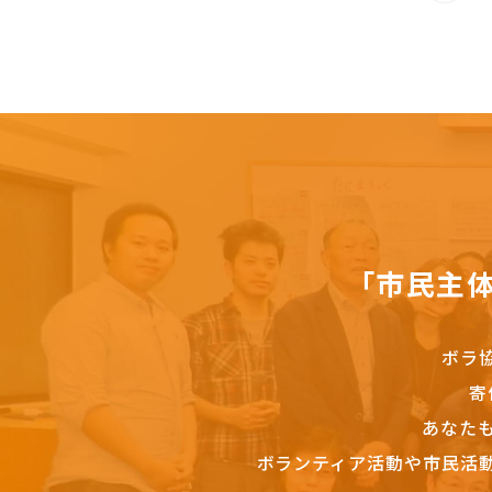
「市民主
ボラ
寄
あなた
ボランティア活動や市民活