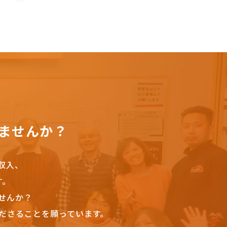
ませんか？
収入、
す。
せんか？
ださることを願っています。