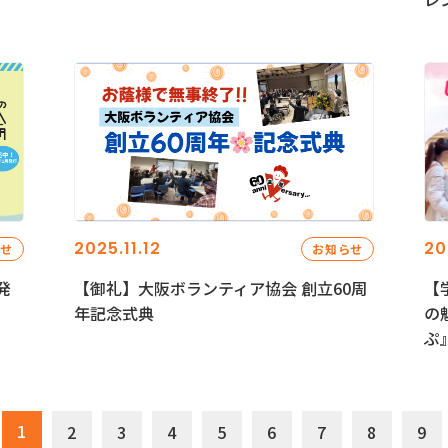
2025.11.12
20
らせ
お知らせ
発
【御礼】大阪ボランティア協会 創立60周
【
年記念式典
の
ぷ
1
2
3
4
5
6
7
8
9