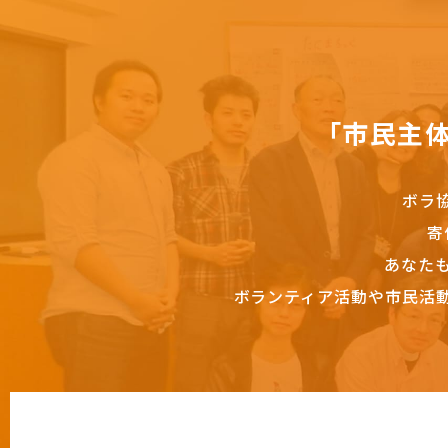
「市民主
ボラ
寄
あなた
ボランティア活動や市民活