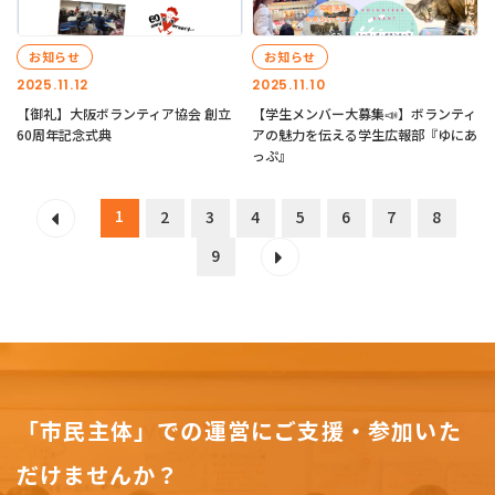
お知らせ
お知らせ
2025.11.12
2025.11.10
【御礼】大阪ボランティア協会 創立
【学生メンバー大募集📣】ボランティ
60周年記念式典
アの魅力を伝える学生広報部『ゆにあ
っぷ』
1
2
3
4
5
6
7
8
9
「市民主体」での運営にご支援・参加いた
だけませんか？