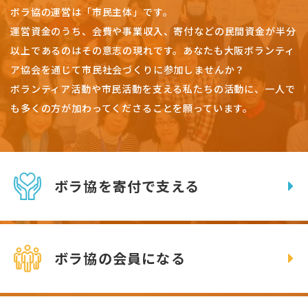
ボラ協の運営は「市民主体」です。
運営資金のうち、会費や事業収入、
寄付などの民間資金が半分
以上であるのはその意志の現れです。
あなたも大阪ボランティ
ア協会を通じて市民社会づくりに参加しませんか？
ボランティア活動や市民活動を支える私たちの活動に、一人で
も多くの方が加わってくださることを願っています。
ボラ協を寄付で支える
ボラ協の会員になる