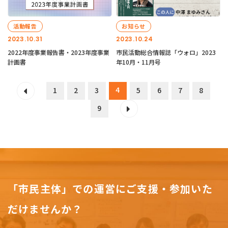
活動報告
お知らせ
2023.10.31
2023.10.24
2022年度事業報告書・2023年度事業
市民活動総合情報誌「ウォロ」2023
計画書
年10月・11月号
4
1
2
3
5
6
7
8
9
「市民主体」での運営にご支援・参加いた
だけませんか？