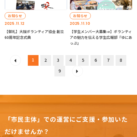
お知らせ
お知らせ
2025.11.12
2025.11.10
【御礼】大阪ボランティア協会 創立
【学生メンバー大募集📣】ボランティ
60周年記念式典
アの魅力を伝える学生広報部『ゆにあ
っぷ』
1
2
3
4
5
6
7
8
9
「市民主体」での運営にご支援・参加いた
だけませんか？