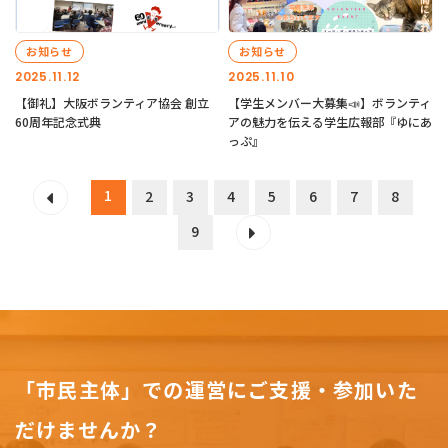
お知らせ
お知らせ
2025.11.12
2025.11.10
【御礼】大阪ボランティア協会 創立
【学生メンバー大募集📣】ボランティ
60周年記念式典
アの魅力を伝える学生広報部『ゆにあ
っぷ』
1
2
3
4
5
6
7
8
9
「市民主体」での運営にご支援・参加いた
だけませんか？