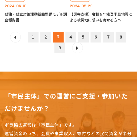
2024.06.01
2024.05.29
孤独・孤立対策活動基盤整備モデル調
【災害支援】令和６年能登半島地震に
査報告書
よる被災地に想いを寄せる方へ
3
1
2
4
5
6
7
8
9
「市民主体」での運営にご支援・参加いた
だけませんか？
ボラ協の運営は「市民主体」です。
運営資金のうち、会費や事業収入、
寄付などの民間資金が半分