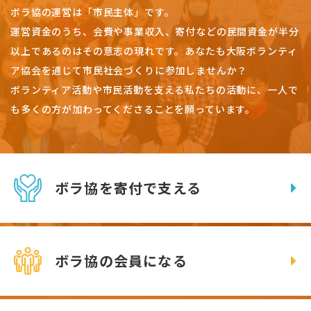
ボラ協の運営は「市民主体」です。
運営資金のうち、会費や事業収入、
寄付などの民間資金が半分
以上であるのはその意志の現れです。
あなたも大阪ボランティ
ア協会を通じて市民社会づくりに参加しませんか？
ボランティア活動や市民活動を支える私たちの活動に、一人で
も多くの方が加わってくださることを願っています。
ボラ協を寄付で支える
ボラ協の会員になる