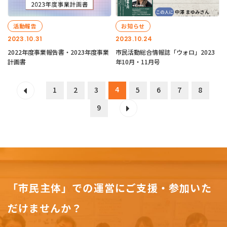
活動報告
お知らせ
2023.10.31
2023.10.24
2022年度事業報告書・2023年度事業
市民活動総合情報誌「ウォロ」2023
計画書
年10月・11月号
4
1
2
3
5
6
7
8
9
「市民主体」での運営にご支援・参加いた
だけませんか？