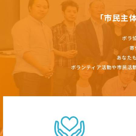
「市民主
ボラ
寄
あなた
ボランティア活動や市民活