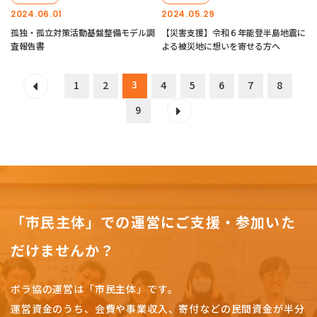
2024.06.01
2024.05.29
孤独・孤立対策活動基盤整備モデル調
【災害支援】令和６年能登半島地震に
査報告書
よる被災地に想いを寄せる方へ
3
1
2
4
5
6
7
8
9
「市民主体」での運営にご支援・参加いた
だけませんか？
ボラ協の運営は「市民主体」です。
運営資金のうち、会費や事業収入、
寄付などの民間資金が半分