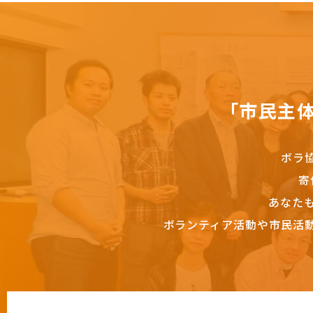
「市民主
ボラ
寄
あなた
ボランティア活動や市民活