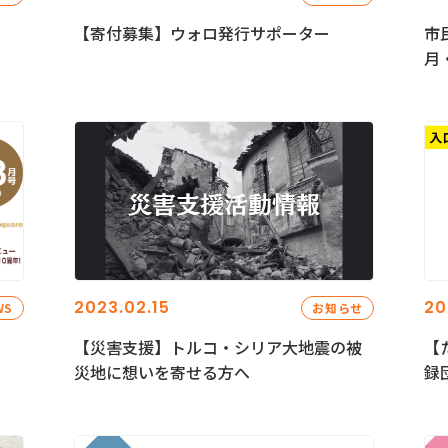
【寄付募集】ウォロ発行サポーター
市
月
2023.02.15
20
WS
お知らせ
【災害支援】トルコ・シリア大地震の被
【
災地に想いを寄せる方へ
録