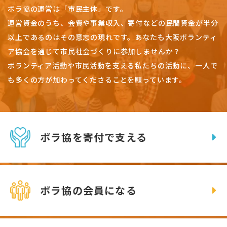
ボラ協の運営は「市民主体」です。
運営資金のうち、会費や事業収入、
寄付などの民間資金が半分
以上であるのはその意志の現れです。
あなたも大阪ボランティ
ア協会を通じて市民社会づくりに参加しませんか？
ボランティア活動や市民活動を支える私たちの活動に、一人で
も多くの方が加わってくださることを願っています。
ボラ協を寄付で支える
ボラ協の会員になる