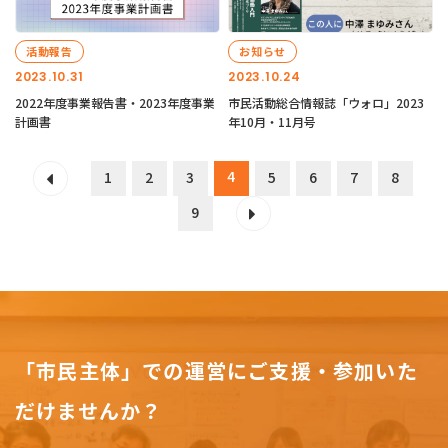
活動報告
お知らせ
2023.10.31
2023.10.24
2022年度事業報告書・2023年度事業
市民活動総合情報誌「ウォロ」2023
計画書
年10月・11月号
4
1
2
3
5
6
7
8
9
「市民主体」での運営にご支援・参加いた
だけませんか？