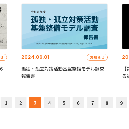
2024.06.01
20
らせ
お知らせ
6
孤独・孤立対策活動基盤整備モデル調査
【
報告書
る
3
1
2
4
5
6
7
8
9