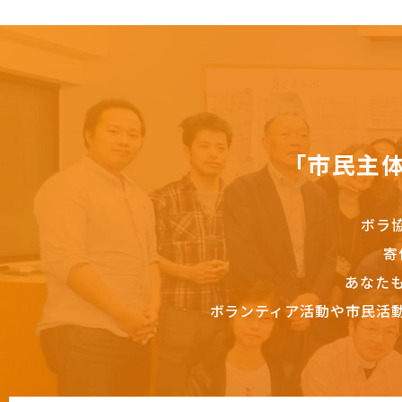
「市民主
ボラ
寄
あなた
ボランティア活動や市民活