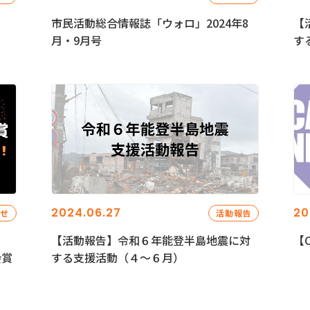
市民活動総合情報誌「ウォロ」2024年8
【
月・9月号
す
2024.06.27
20
らせ
活動報告
【活動報告】令和６年能登半島地震に対
【C
会賞
する支援活動（４〜６月）