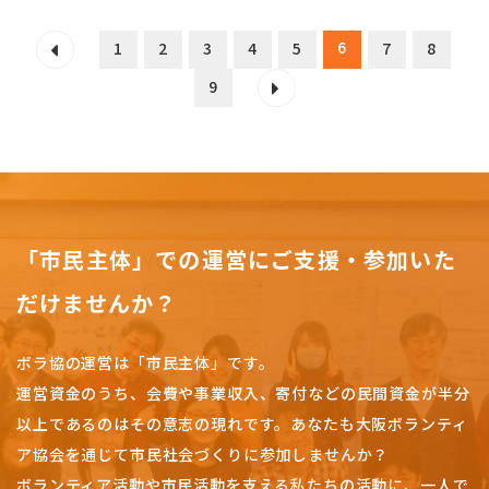
6
1
2
3
4
5
7
8
9
「市民主体」での運営にご支援・参加いた
だけませんか？
ボラ協の運営は「市民主体」です。
運営資金のうち、会費や事業収入、
寄付などの民間資金が半分
以上であるのはその意志の現れです。
あなたも大阪ボランティ
ア協会を通じて市民社会づくりに参加しませんか？
ボランティア活動や市民活動を支える私たちの活動に、一人で