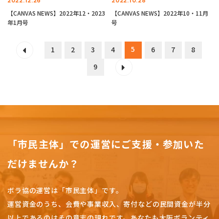
2022.12.26
2022.10.28
【CANVAS NEWS】2022年12・2023
【CANVAS NEWS】2022年10・11月
年1月号
号
5
1
2
3
4
6
7
8
9
「市民主体」での運営にご支援・参加いた
だけませんか？
ボラ協の運営は「市民主体」です。
運営資金のうち、会費や事業収入、
寄付などの民間資金が半分
以上であるのはその意志の現れです。
あなたも大阪ボランティ