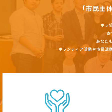
「市民主
ボラ
寄
あなた
ボランティア活動や市民活