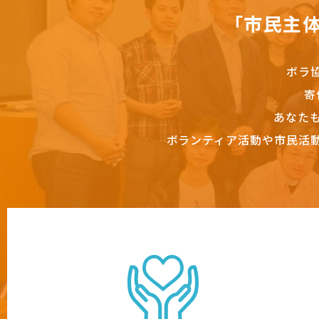
「市民主
ボラ
寄
あなた
ボランティア活動や市民活