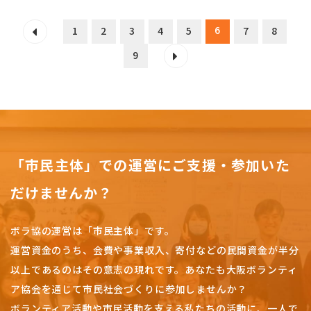
6
1
2
3
4
5
7
8
9
「市民主体」での運営にご支援・参加いた
だけませんか？
ボラ協の運営は「市民主体」です。
運営資金のうち、会費や事業収入、
寄付などの民間資金が半分
以上であるのはその意志の現れです。
あなたも大阪ボランティ
ア協会を通じて市民社会づくりに参加しませんか？
ボランティア活動や市民活動を支える私たちの活動に、一人で