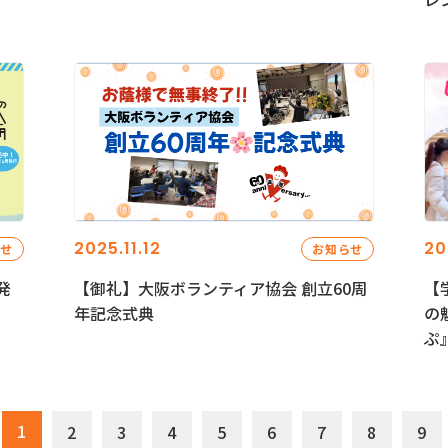
2025.11.12
20
らせ
お知らせ
発
【御礼】大阪ボランティア協会 創立60周
【
年記念式典
の
ぷ
1
2
3
4
5
6
7
8
9