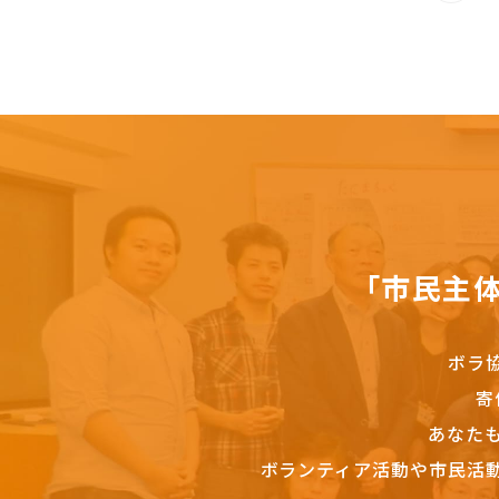
「市民主
ボラ
寄
あなた
ボランティア活動や市民活