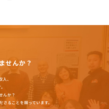
ませんか？
収入、
す。
せんか？
ださることを願っています。