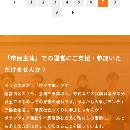
7
1
2
3
4
5
6
8
9
「市民主体」での運営にご支援・参加いた
だけませんか？
ボラ協の運営は「市民主体」です。
運営資金のうち、会費や事業収入、
寄付などの民間資金が半分
以上であるのはその意志の現れです。
あなたも大阪ボランティ
ア協会を通じて市民社会づくりに参加しませんか？
ボランティア活動や市民活動を支える私たちの活動に、一人で
も多くの方が加わってくださることを願っています。