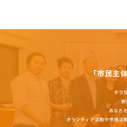
「市民主
ボラ
寄
あなた
ボランティア活動や市民活