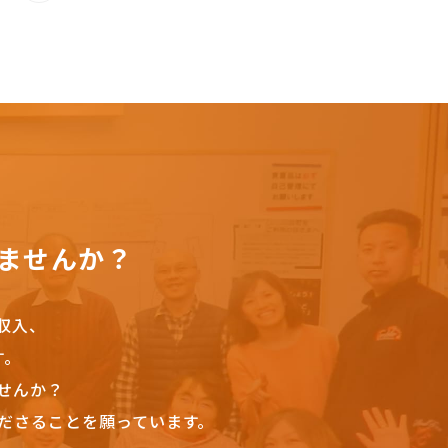
ませんか？
収入、
す。
せんか？
ださることを願っています。