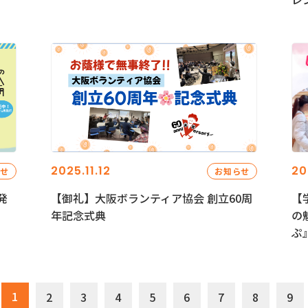
2025.11.12
20
らせ
お知らせ
発
【御礼】大阪ボランティア協会 創立60周
【
年記念式典
の
ぷ
1
2
3
4
5
6
7
8
9