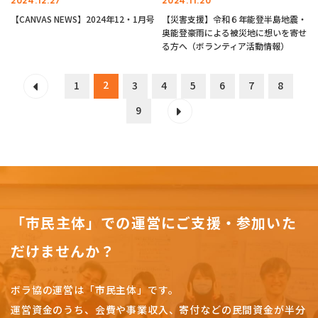
2024.12.27
2024.11.20
【CANVAS NEWS】2024年12・1月号
【災害支援】令和６年能登半島地震・
奥能登豪雨による被災地に想いを寄せ
る方へ（ボランティア活動情報）
2
1
3
4
5
6
7
8
9
「市民主体」での運営にご支援・参加いた
だけませんか？
ボラ協の運営は「市民主体」です。
運営資金のうち、会費や事業収入、
寄付などの民間資金が半分