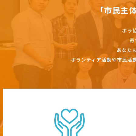
「市民主
ボラ
寄
あなた
ボランティア活動や市民活