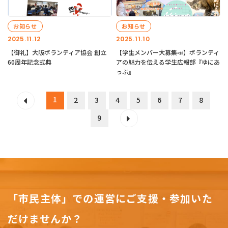
お知らせ
お知らせ
2025.11.12
2025.11.10
【御礼】大阪ボランティア協会 創立
【学生メンバー大募集📣】ボランティ
60周年記念式典
アの魅力を伝える学生広報部『ゆにあ
っぷ』
1
2
3
4
5
6
7
8
9
「市民主体」での運営にご支援・参加いた
だけませんか？