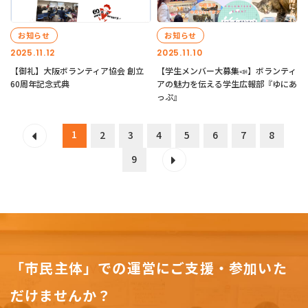
お知らせ
お知らせ
2025.11.12
2025.11.10
【御礼】大阪ボランティア協会 創立
【学生メンバー大募集📣】ボランティ
60周年記念式典
アの魅力を伝える学生広報部『ゆにあ
っぷ』
1
2
3
4
5
6
7
8
9
「市民主体」での運営にご支援・参加いた
だけませんか？