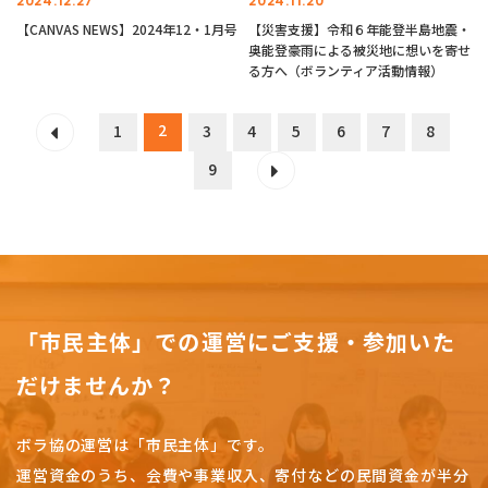
2024.12.27
2024.11.20
【CANVAS NEWS】2024年12・1月号
【災害支援】令和６年能登半島地震・
奥能登豪雨による被災地に想いを寄せ
る方へ（ボランティア活動情報）
2
1
3
4
5
6
7
8
9
「市民主体」での運営にご支援・参加いた
だけませんか？
ボラ協の運営は「市民主体」です。
運営資金のうち、会費や事業収入、
寄付などの民間資金が半分