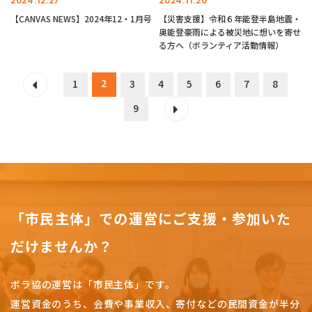
2024.12.27
2024.11.20
【CANVAS NEWS】2024年12・1月号
【災害支援】令和６年能登半島地震・
奥能登豪雨による被災地に想いを寄せ
る方へ（ボランティア活動情報）
2
1
3
4
5
6
7
8
9
「市民主体」での運営にご支援・参加いた
だけませんか？
ボラ協の運営は「市民主体」です。
運営資金のうち、会費や事業収入、
寄付などの民間資金が半分