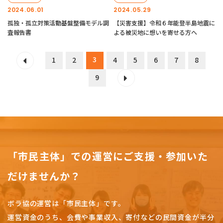
2024.06.01
2024.05.29
孤独・孤立対策活動基盤整備モデル調
【災害支援】令和６年能登半島地震に
査報告書
よる被災地に想いを寄せる方へ
3
1
2
4
5
6
7
8
9
「市民主体」での運営にご支援・参加いた
だけませんか？
ボラ協の運営は「市民主体」です。
運営資金のうち、会費や事業収入、
寄付などの民間資金が半分