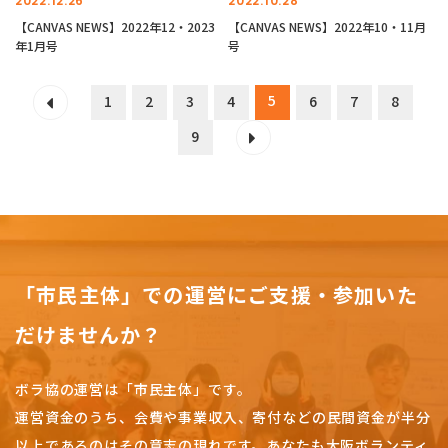
2022.12.26
2022.10.28
【CANVAS NEWS】2022年12・2023
【CANVAS NEWS】2022年10・11月
年1月号
号
5
1
2
3
4
6
7
8
9
「市民主体」での運営にご支援・参加いた
だけませんか？
ボラ協の運営は「市民主体」です。
運営資金のうち、会費や事業収入、
寄付などの民間資金が半分
以上であるのはその意志の現れです。
あなたも大阪ボランティ