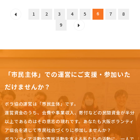
6
1
2
3
4
5
7
8
9
「市民主体」での運営にご支援・参加いた
だけませんか？
ボラ協の運営は「市民主体」です。
運営資金のうち、会費や事業収入、
寄付などの民間資金が半分
以上であるのはその意志の現れです。
あなたも大阪ボランティ
ア協会を通じて市民社会づくりに参加しませんか？
ボランティア活動や市民活動を支える私たちの活動に、一人で