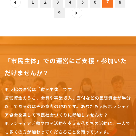
7
1
2
3
4
5
6
8
9
「市民主体」での運営にご支援・参加いた
だけませんか？
ボラ協の運営は「市民主体」です。
運営資金のうち、会費や事業収入、
寄付などの民間資金が半分
以上であるのはその意志の現れです。
あなたも大阪ボランティ
ア協会を通じて市民社会づくりに参加しませんか？
ボランティア活動や市民活動を支える私たちの活動に、一人で
も多くの方が加わってくださることを願っています。