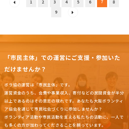
7
1
2
3
4
5
6
8
9
「市民主体」での運営にご支援・参加いた
だけませんか？
ボラ協の運営は「市民主体」です。
運営資金のうち、会費や事業収入、
寄付などの民間資金が半分
以上であるのはその意志の現れです。
あなたも大阪ボランティ
ア協会を通じて市民社会づくりに参加しませんか？
ボランティア活動や市民活動を支える私たちの活動に、一人で
も多くの方が加わってくださることを願っています。